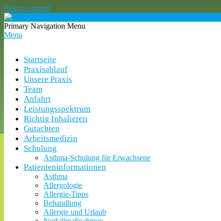
Skip to content
Lungenfachärzte
Primary Navigation Menu
Wilhelmshaven
Menu
Startseite
Praxisablauf
Unsere Praxis
Team
Anfahrt
Leistungsspektrum
Richtig Inhalieren
Gutachten
Arbeitsmedizin
Schulung
Asthma-Schulung für Erwachsene
Patienteninformationen
Asthma
Allergologie
Allergie-Tipps
Behandlung
Allergie und Urlaub
Notfallmaßnahmen