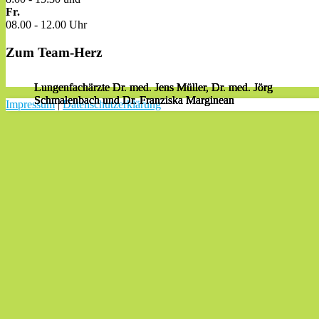
Fr.
08.00 - 12.00 Uhr
Zum Team-Herz
Lungenfachärzte Dr. med. Jens Müller, Dr. med. Jörg
Lungenfachärzte Dr. med. Jens Müller, Dr. med. Jörg
Lungenfachärzte Dr. med. Jens Müller, Dr. med. Jörg
Lungenfachärzte Dr. med. Jens Müller, Dr. med. Jörg
Schmalenbach und Dr. Franziska Marginean
Schmalenbach und Dr. Franziska Marginean
Schmalenbach und Dr. Franziska Marginean
Schmalenbach und Dr. Franziska Marginean
Impressum
|
Datenschutzerklärung