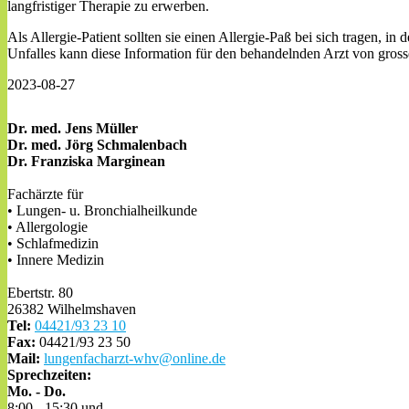
langfristiger Therapie zu erwerben.
Als Allergie-Patient sollten sie einen Allergie-Paß bei sich tragen, i
Unfalles kann diese Information für den behandelnden Arzt von gros
2023-08-27
Dr. med. Jens Müller
Dr. med. Jörg Schmalenbach
Dr. Franziska Marginean
Fachärzte für
• Lungen- u. Bronchialheilkunde
• Allergologie
• Schlafmedizin
• Innere Medizin
Ebertstr. 80
26382 Wilhelmshaven
Tel:
04421/93 23 10
Fax:
04421/93 23 50
Mail:
lungenfacharzt-whv@online.de
Sprechzeiten:
Mo. - Do.
8:00 - 15:30 und